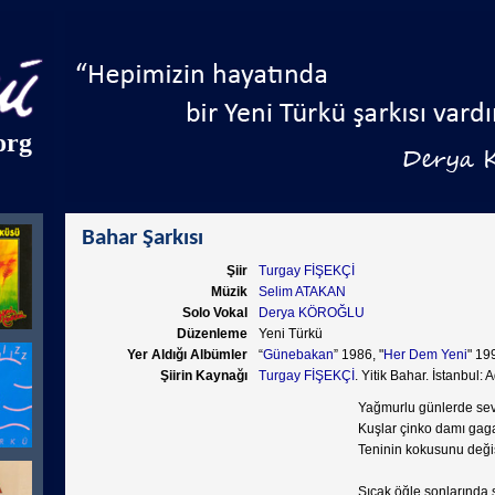
org
Bahar Şarkısı
Şiir
Turgay FİŞEKÇİ
Müzik
Selim ATAKAN
Solo Vokal
Derya KÖROĞLU
Düzenleme
Yeni Türkü
Yer Aldığı Albümler
“
Günebakan
” 1986, "
Her Dem Yeni
" 19
Şiirin Kaynağı
Turgay FİŞEKÇİ
. Yitik Bahar. İstanbul:
Yağmurlu günlerde sev
Kuşlar çinko damı gag
Teninin kokusunu deği
Sıcak öğle sonlarında 