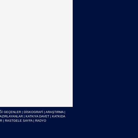
Ğİ GEÇENLER
|
DİSKOGRAFİ
|
ARAŞTIRMA
|
HAZIRLAYANLAR
|
KATKIYA DAVET
|
KATKIDA
ER
|
RASTGELE SAYFA
|
RADYO