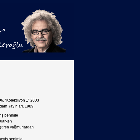
96, “Koleksiyon 1” 2003
 Adam Yayınları, 1989.
iş benimle
alarken
ştiren yağmurlardan
seviş benimle