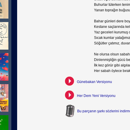
Buhurlar tüterken ten
Yanan toprağın buğus
Bahar günleri dere boy
Kestane saçlarında kel
Yaz geceleri kurumuş 
Sıcak kumlar yatağımı
Söğütler çatımız, duva
Ne olursa olsun sabahl
Dinlenmişliğin gücü b
İlk kez görür gibi algıl
Her sabah öylece bıra
Günebakan Versiyonu
Her Dem Yeni Versiyonu
Bu parçanın şarkı sözlerini indirme