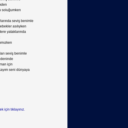
imden
u soluğumken
larında seviş benimle
ebekler asılıyken
dere yataklarında
z
rımızken
arı seviş benimle
edeninde
aman için
kayım seni dünyaya
k için tıklayınız.