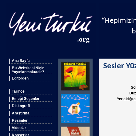
.org
Ana Sayfa
Sesler Yü
Bu Websitesi Niçin
Yayınlanmaktadır?
Editörden
So
Tarihçe
Düz
Emeği Geçenler
Yer aldığı 
Diskografi
Araştırma
Resimler
Videolar
Konserler