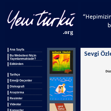
.org
Ana Sayfa
Sevgi Özl
Bu Websitesi Niçin
Yayınlanmaktadır?
Editörden
Düz
Tarihçe
Emeği Geçenler
Diskografi
Araştırma
Resimler
Videolar
Konserler