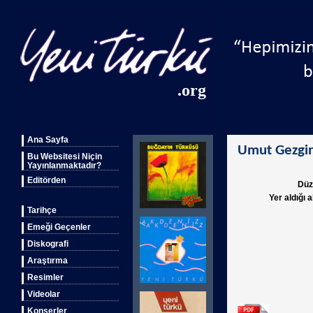
.org
Ana Sayfa
Umut Gezgin
Bu Websitesi Niçin
Yayınlanmaktadır?
Editörden
Düz
Yer aldığı 
Tarihçe
Emeği Geçenler
Diskografi
Araştırma
Resimler
Videolar
Konserler