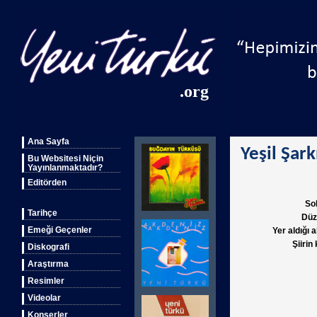
.org
Ana Sayfa
Yeşil Şark
Bu Websitesi Niçin
Yayınlanmaktadır?
Editörden
So
Tarihçe
Düz
Emeği Geçenler
Yer aldığı 
Şiirin
Diskografi
Araştırma
Resimler
Videolar
Konserler